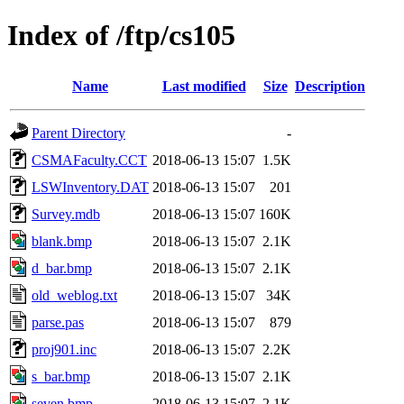
Index of /ftp/cs105
Name
Last modified
Size
Description
Parent Directory
-
CSMAFaculty.CCT
2018-06-13 15:07
1.5K
LSWInventory.DAT
2018-06-13 15:07
201
Survey.mdb
2018-06-13 15:07
160K
blank.bmp
2018-06-13 15:07
2.1K
d_bar.bmp
2018-06-13 15:07
2.1K
old_weblog.txt
2018-06-13 15:07
34K
parse.pas
2018-06-13 15:07
879
proj901.inc
2018-06-13 15:07
2.2K
s_bar.bmp
2018-06-13 15:07
2.1K
seven.bmp
2018-06-13 15:07
2.1K